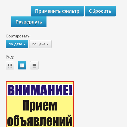
Развернуть
Сортировать:
по дате
по цене
{
{
Вид:
A
B
C