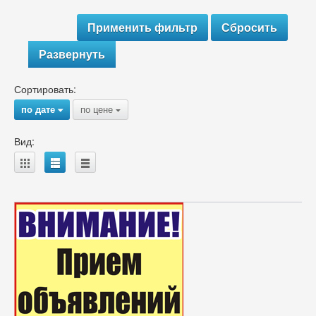
Развернуть
Сортировать:
по дате
по цене
{
{
Вид:
A
B
C