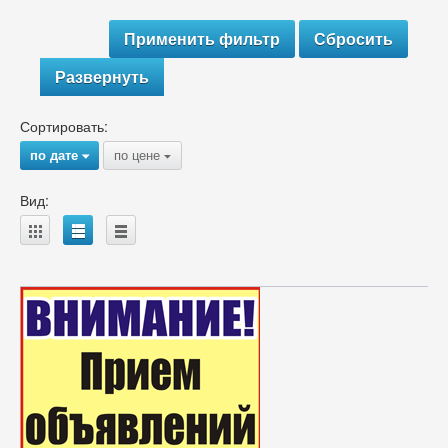
Развернуть
Сортировать:
по дате
по цене
{
{
Вид:
A
B
C