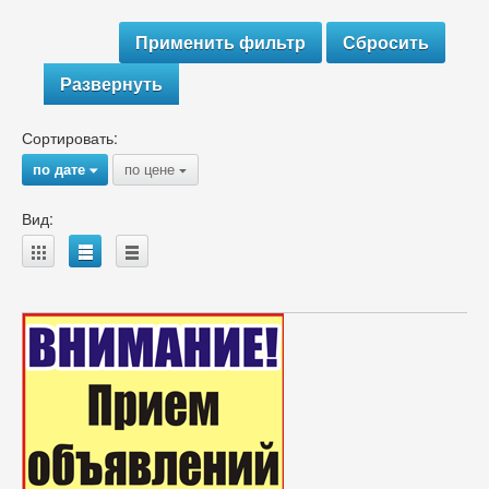
Развернуть
Сортировать:
по дате
по цене
{
{
Вид:
A
B
C