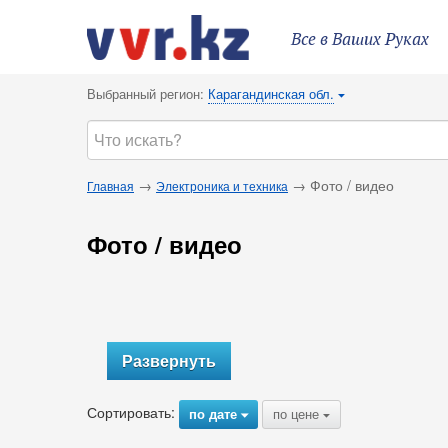
Все в Ваших Руках
Выбранный регион:
Карагандинская обл.
{
→
→ Фото / видео
Главная
Электроника и техника
Фото / видео
Развернуть
Сортировать:
по дате
по цене
{
{