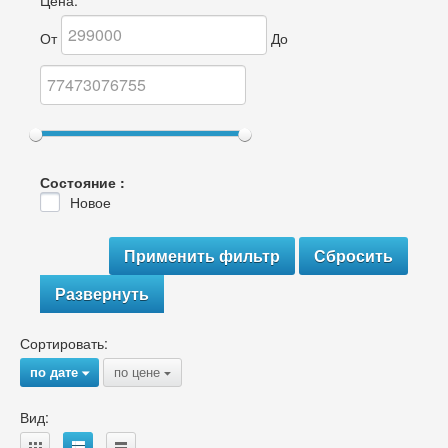
Цена:
От
До
Состояние :
Новое
Развернуть
Сортировать:
по дате
по цене
{
{
Вид: