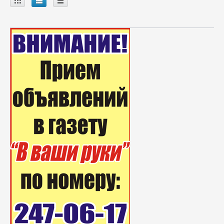
A
B
C