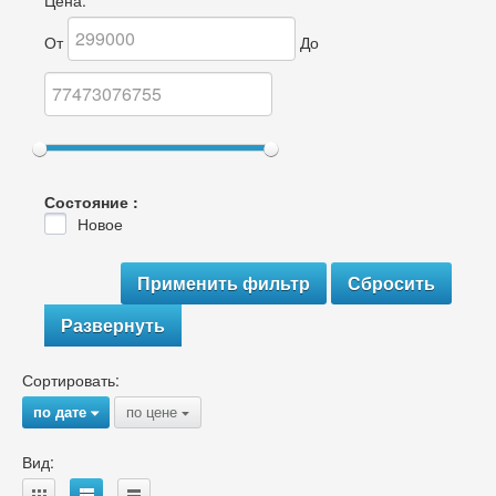
Цена:
От
До
Состояние :
Новое
Развернуть
Сортировать:
по дате
по цене
{
{
Вид: