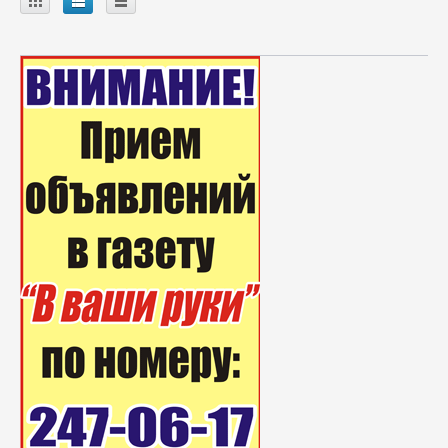
A
B
C