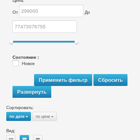
Цена:
От
До
Состояние :
Новое
Развернуть
Сортировать:
по дате
по цене
{
{
Вид: