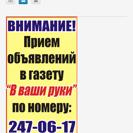
A
B
C