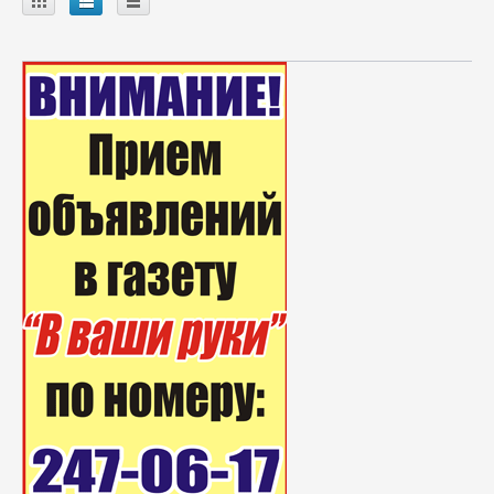
A
B
C