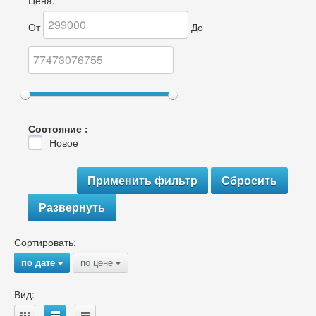
Цена:
От
До
Состояние :
Новое
Развернуть
Сортировать:
по дате
по цене
{
{
Вид: