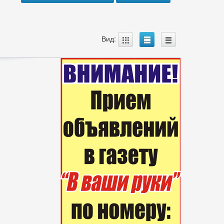
A
B
C
Вид: