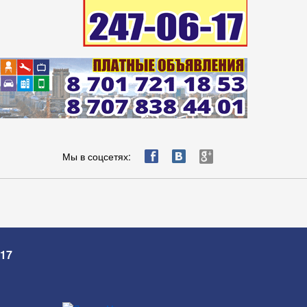
ä
æ
è
Мы в соцсетях:
-17