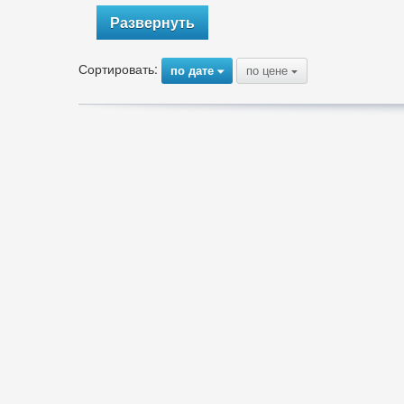
Развернуть
Сортировать:
по дате
по цене
{
{