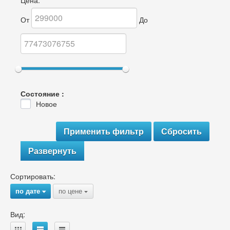
Цена:
От
До
Состояние :
Новое
Развернуть
Сортировать:
по дате
по цене
{
{
Вид: