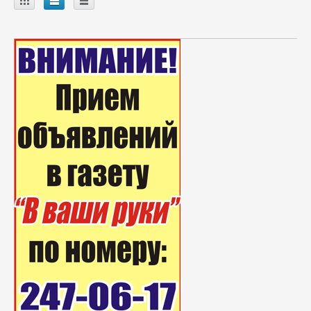
A
B
C