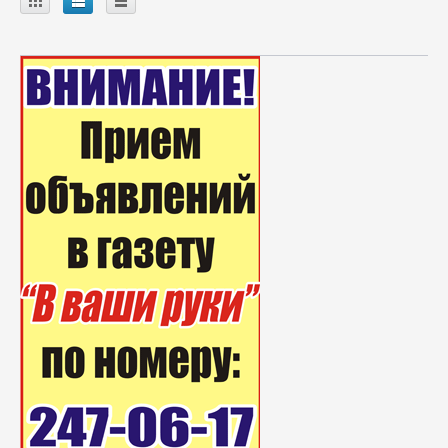
A
B
C