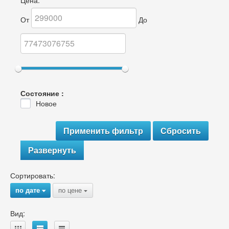
Цена:
От
До
Состояние :
Новое
Развернуть
Сортировать:
по дате
по цене
{
{
Вид: