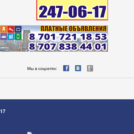
ä
æ
è
Мы в соцсетях:
-17