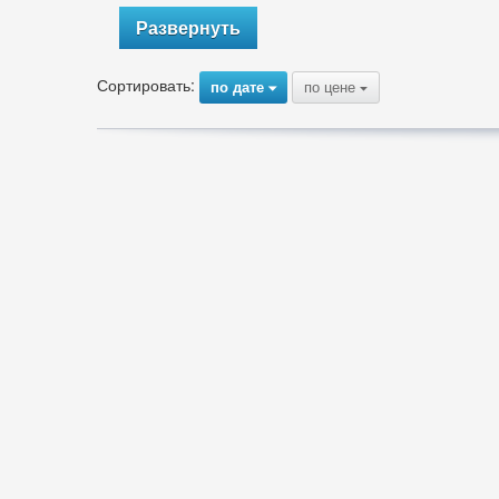
Развернуть
Сортировать:
по дате
по цене
{
{