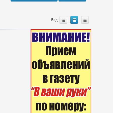
A
B
C
Вид: