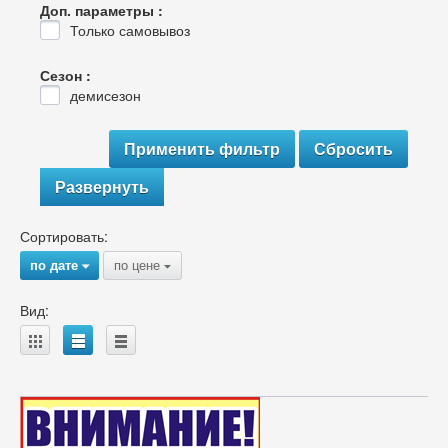
Доп. параметры :
Только самовывоз
Сезон :
демисезон
Развернуть
Сортировать:
по дате
по цене
{
{
Вид:
A
B
C