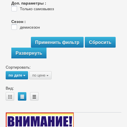
Доп. параметры :
Только самовывоз
Сезон :
демисезон
Развернуть
Сортировать:
по дате
по цене
{
{
Вид:
A
B
C