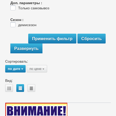
Доп. параметры :
Только самовывоз
Сезон :
демисезон
Развернуть
Сортировать:
по дате
по цене
{
{
Вид:
A
B
C