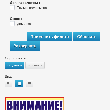
Доп. параметры :
Только самовывоз
Сезон :
демисезон
Развернуть
Сортировать:
по дате
по цене
{
{
Вид:
A
B
C