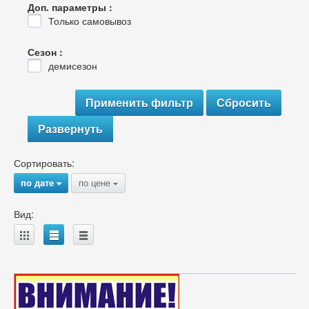
Доп. параметры :
Только самовывоз
Сезон :
демисезон
Развернуть
Сортировать:
по дате
по цене
{
{
Вид:
A
B
C