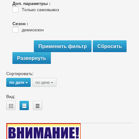
Доп. параметры :
Только самовывоз
Сезон :
демисезон
Развернуть
Сортировать:
по дате
по цене
{
{
Вид:
A
B
C