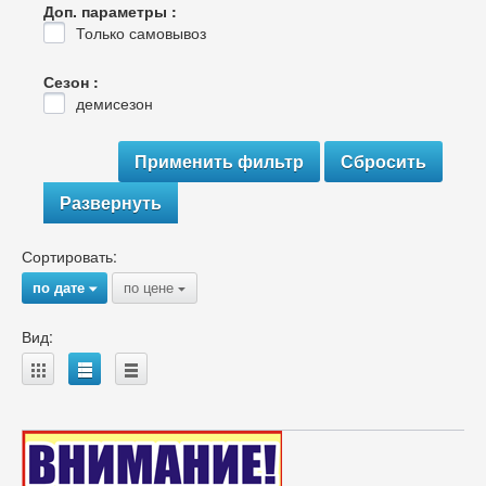
Доп. параметры :
Только самовывоз
Сезон :
демисезон
Развернуть
Сортировать:
по дате
по цене
{
{
Вид:
A
B
C