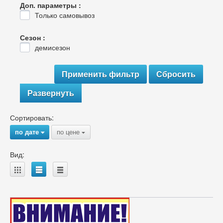
Доп. параметры :
Только самовывоз
Сезон :
демисезон
Развернуть
Сортировать:
по дате
по цене
{
{
Вид:
A
B
C