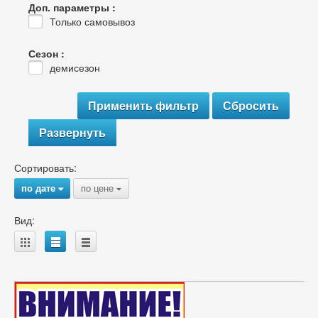
Доп. параметры :
Только самовывоз
Сезон :
демисезон
Развернуть
Сортировать:
по дате
по цене
{
{
Вид:
A
B
C