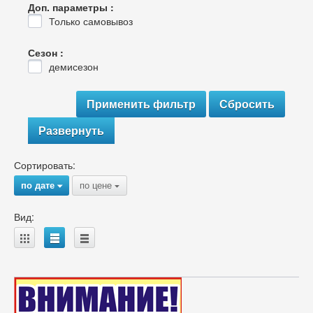
Доп. параметры :
Только самовывоз
Сезон :
демисезон
Развернуть
Сортировать:
по дате
по цене
{
{
Вид:
A
B
C