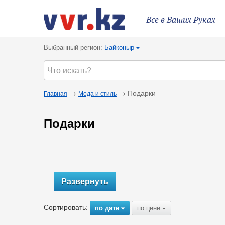
Все в Ваших Руках
Выбранный регион:
Байконыр
{
→
→ Подарки
Главная
Мода и стиль
Подарки
Развернуть
Сортировать:
по дате
по цене
{
{