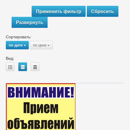
Развернуть
Сортировать:
по дате
по цене
{
{
Вид:
A
B
C