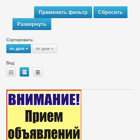
Развернуть
Сортировать:
по дате
по цене
{
{
Вид:
A
B
C