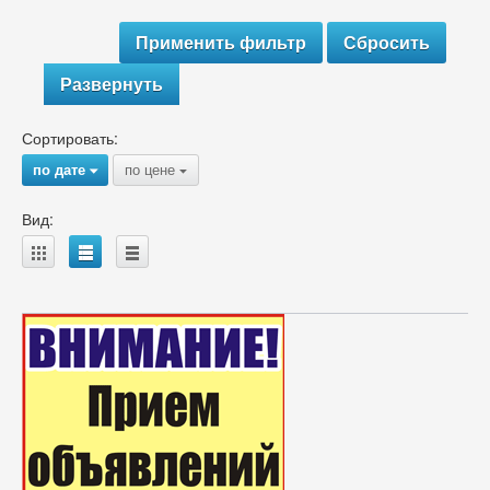
Развернуть
Сортировать:
по дате
по цене
{
{
Вид:
A
B
C