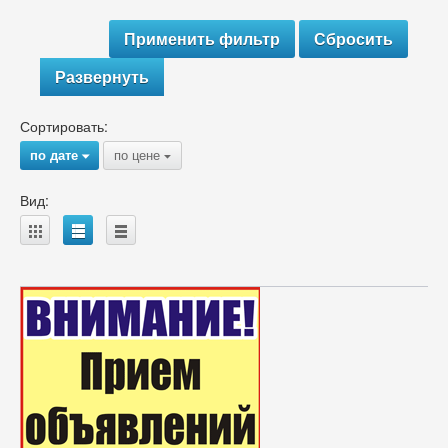
Развернуть
Сортировать:
по дате
по цене
{
{
Вид:
A
B
C