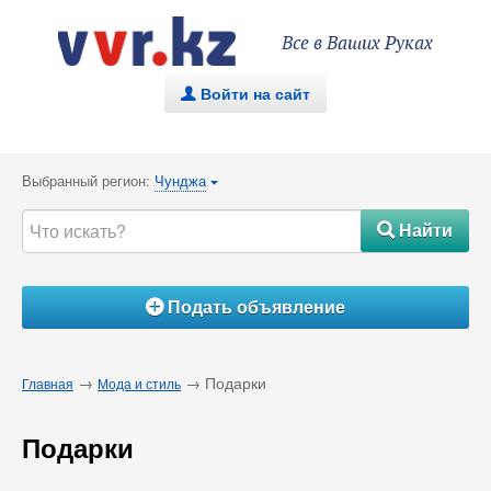
Все в Ваших Руках
Войти на сайт
.
Выбранный регион:
Чунджа
{
Найти
#
Подать объявление
Á
→
→ Подарки
Главная
Мода и стиль
Подарки