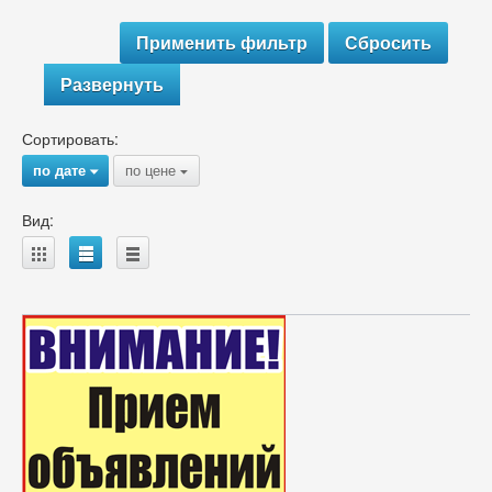
Развернуть
Сортировать:
по дате
по цене
{
{
Вид:
A
B
C