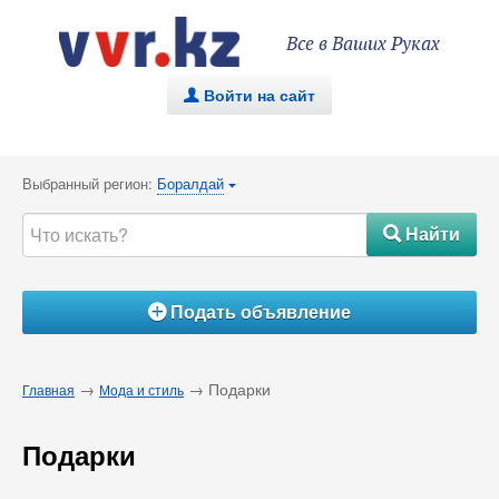
Все в Ваших Руках
Войти на сайт
.
Выбранный регион:
Боралдай
{
Найти
#
Подать объявление
Á
→
→ Подарки
Главная
Мода и стиль
Подарки