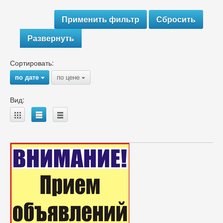
Развернуть
Сортировать:
по дате
по цене
{
{
Вид:
A
B
C