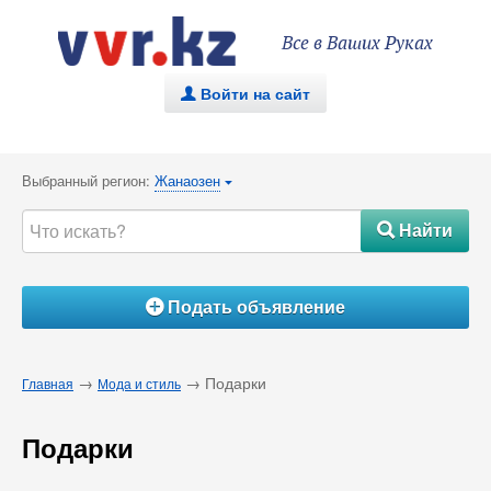
Все в Ваших Руках
Войти на сайт
.
Выбранный регион:
Жанаозен
{
Найти
#
Подать объявление
Á
→
→ Подарки
Главная
Мода и стиль
Подарки