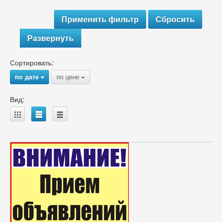
Развернуть
Сортировать:
по дате
по цене
{
{
Вид:
A
B
C