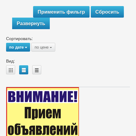
Развернуть
Сортировать:
по дате
по цене
{
{
Вид:
A
B
C