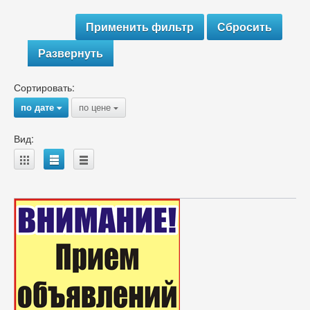
Развернуть
Сортировать:
по дате
по цене
{
{
Вид:
A
B
C