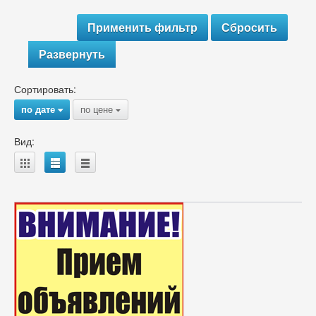
Развернуть
Сортировать:
по дате
по цене
{
{
Вид:
A
B
C