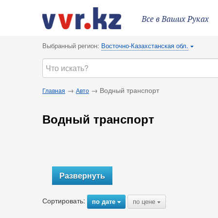
Все в Ваших Руках
Выбранный регион:
Восточно-Казахстанская обл.
{
→
→ Водный транспорт
Главная
Авто
Водный транспорт
Развернуть
Сортировать:
по дате
по цене
{
{