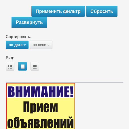
Развернуть
Сортировать:
по дате
по цене
{
{
Вид:
A
B
C