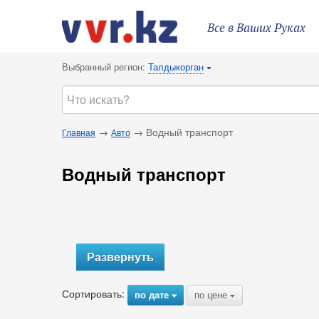
Все в Ваших Руках
Выбранный регион:
Талдыкорган
{
→
→ Водный транспорт
Главная
Авто
Водный транспорт
Развернуть
Сортировать:
по дате
по цене
{
{