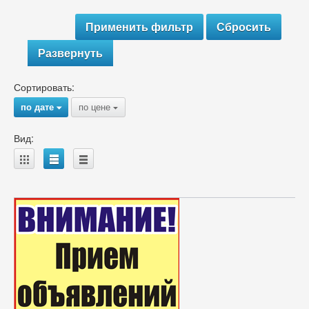
Развернуть
Сортировать:
по дате
по цене
{
{
Вид:
A
B
C