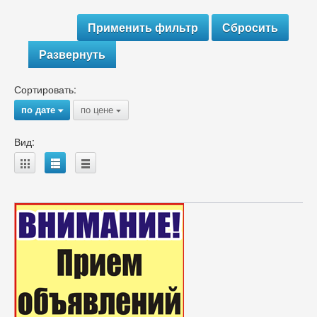
Развернуть
Сортировать:
по дате
по цене
{
{
Вид:
A
B
C