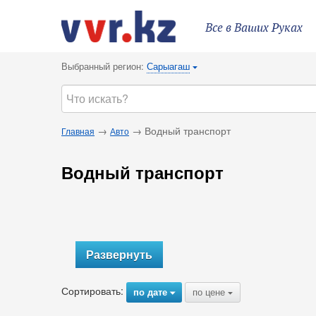
Все в Ваших Руках
Выбранный регион:
Сарыагаш
{
→
→ Водный транспорт
Главная
Авто
Водный транспорт
Развернуть
Сортировать:
по дате
по цене
{
{