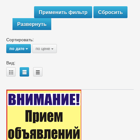
Развернуть
Сортировать:
по дате
по цене
{
{
Вид:
A
B
C