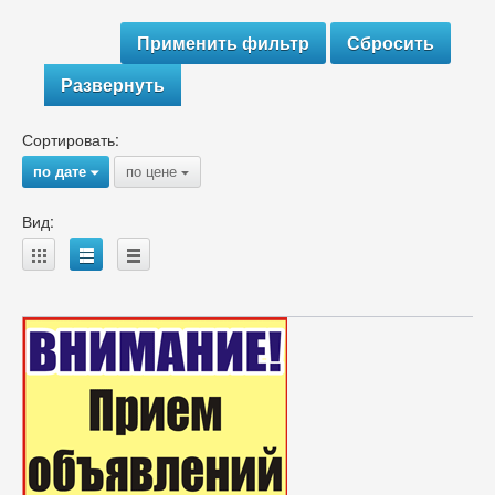
Развернуть
Сортировать:
по дате
по цене
{
{
Вид:
A
B
C