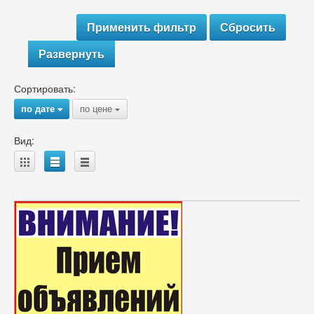
Развернуть
Сортировать:
по дате
по цене
{
{
Вид:
A
B
C