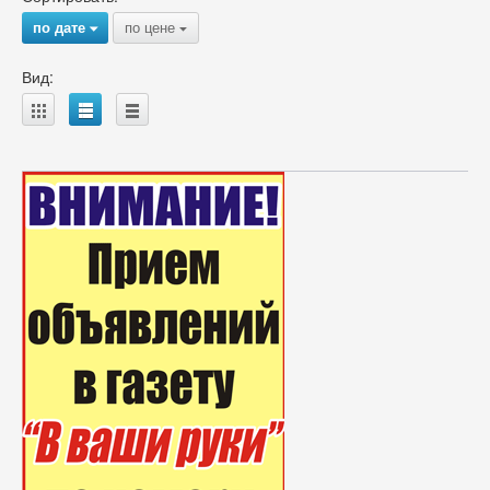
по дате
по цене
{
{
Вид:
A
B
C