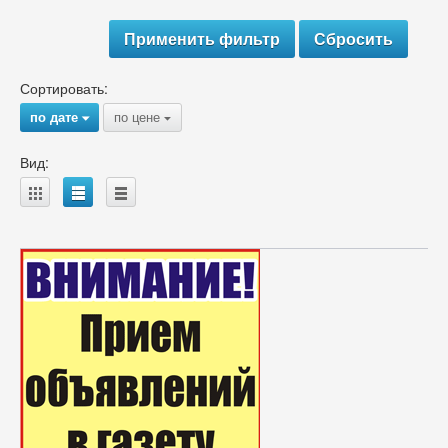
Сортировать:
по дате
по цене
{
{
Вид:
A
B
C