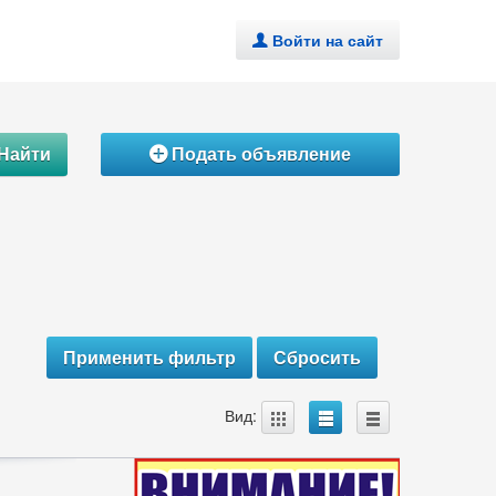
Войти на сайт
.
Найти
Подать объявление
Á
A
B
C
Вид: