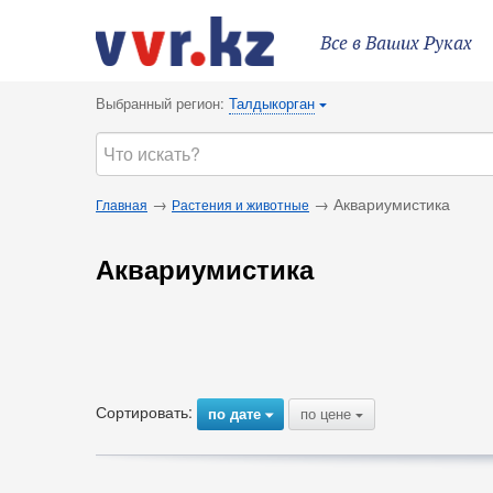
Все в Ваших Руках
Выбранный регион:
Талдыкорган
{
→
→ Аквариумистика
Главная
Растения и животные
Аквариумистика
Сортировать:
по дате
по цене
{
{