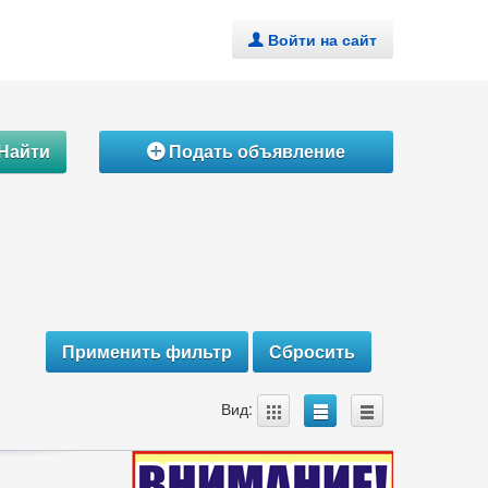
Войти на сайт
.
Найти
Подать объявление
Á
A
B
C
Вид: