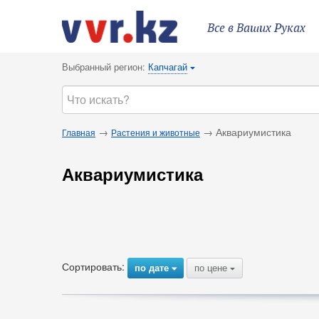
Все в Ваших Руках
Выбранный регион:
Капчагай
{
→
→ Аквариумистика
Главная
Растения и животные
Аквариумистика
Сортировать:
по дате
по цене
{
{