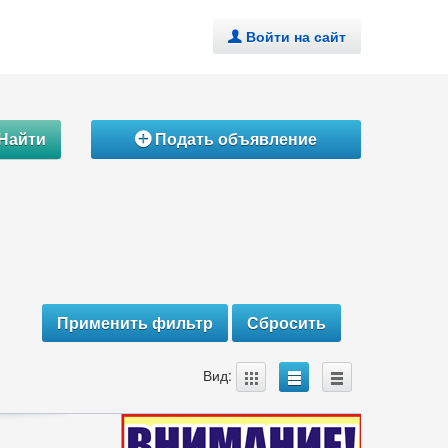
Войти на сайт
.
Найти
Подать объявление
Á
A
B
C
Вид: