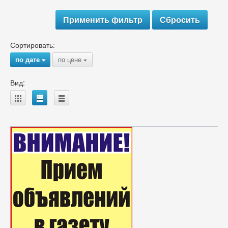
Сортировать:
по дате
по цене
{
{
Вид:
A
B
C