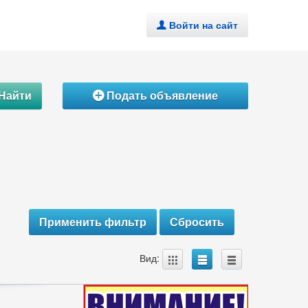
Войти на сайт
.
Найти
Подать объявление
Á
A
B
C
Вид: