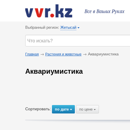
Все в Ваших Руках
Выбранный регион:
Жетысай
{
→
→ Аквариумистика
Главная
Растения и животные
Аквариумистика
Сортировать:
по дате
по цене
{
{